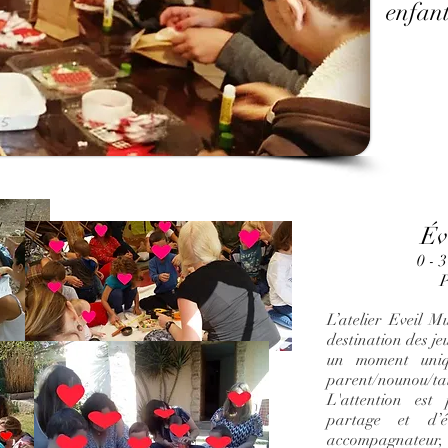
enfant
Év
0 - 
P
L’atelier Eveil M
destination des je
un moment uniq
parent/nounou/tat
L'attention es
partage et d’
accompagnateu