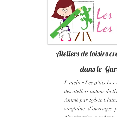
Ateliers de loisirs c
dans le Gard 
L'atelier Les p'tits Les
des ateliers autour du li
Animé par Sylvie Clain, 
vingtaine d’ouvrages 