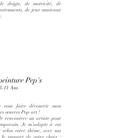
de doigts, de motricité, de
nstruments, de jeux musicaux
s.
peinture Pep's
3-11 Ans
e vous faire découvrir mon
mes œuvres Pop art !
e rencontrer un artiste pour
ntemporain. Je m’adapte à vos
e selon votre thème, avec ma
r le support de votre choix :