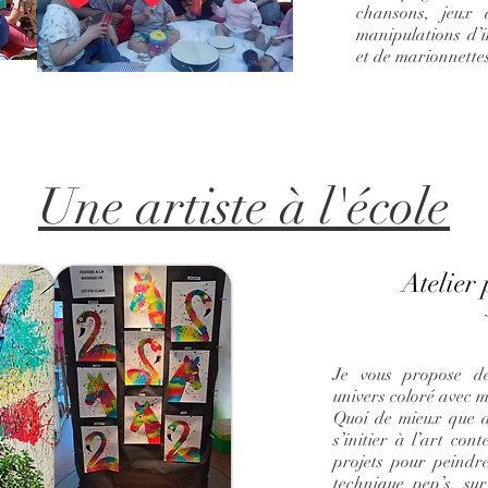
chansons, jeux 
manipulations d’i
et de marionnette
Une artiste à l'école
Atelier 
Je vous propose d
univers coloré avec 
Quoi de mieux que d
s’initier à l’art co
projets pour peindr
technique pep’s, su