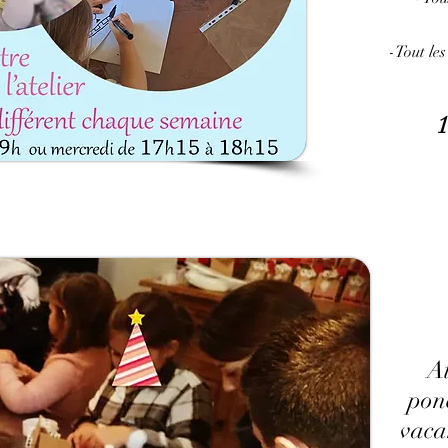
-Tout le
1
At
pon
vaca