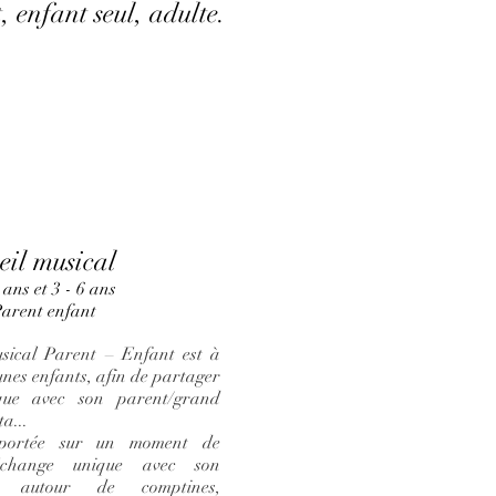
, enfant seul, adulte.
eil musical
3 ans et 3 - 6 ans
arent enfant
usical Parent – Enfant est à
unes enfants, afin de partager
ue avec son parent/grand
a...
t portée sur un moment de
échange unique avec son
r, autour de comptines,