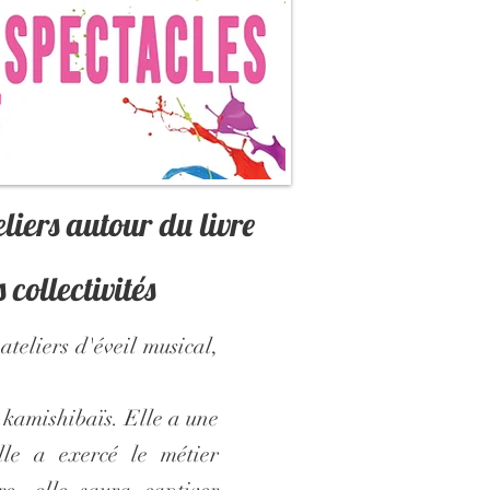
eliers autour du livre
 collectivités
ateliers d'éveil musical,
 kamishibaïs. Elle a une
lle a exercé le métier