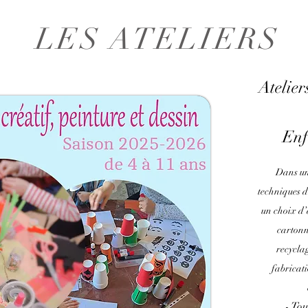
LES ATELIERS
Ateliers
Enf
Dans un
techniques d
un choix d’a
cartonn
recycla
fabricat
- Tou